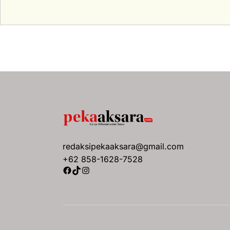
redaksipekaaksara@gmail.com
+62 858-1628-7528
Facebook
TikTok
Instagram