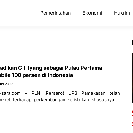
Pemerintahan
Ekonomi
Hukrim
dikan Gili Iyang sebagai Pulau Pertama
ile 100 persen di Indonesia
tus 2023
ksara.com – PLN (Persero) UP3 Pamekasan telah
nkret terhadap perkembangan kelistrikan khususnya di
adura, Jawa Timur. Buktinya, Badan Usaha Milik