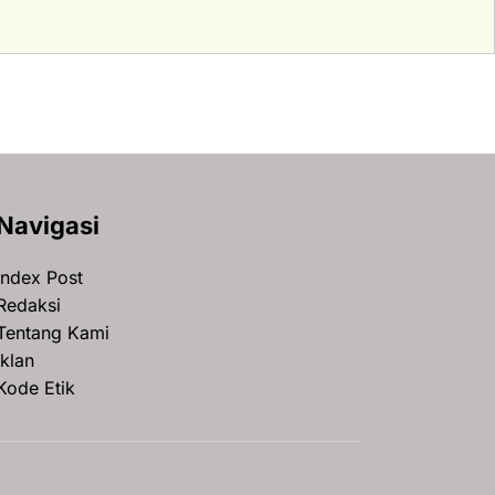
Navigasi
Index Post
Redaksi
Tentang Kami
Iklan
Kode Etik