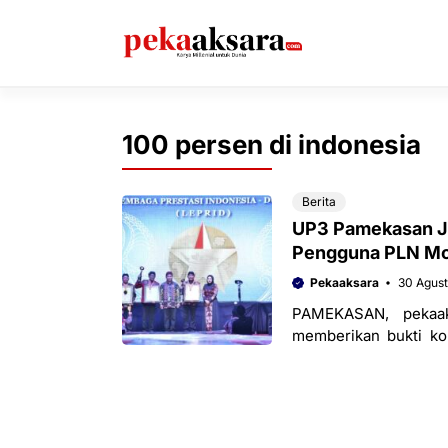
Langsung
ke
isi
100 persen di indonesia
Berita
UP3 Pamekasan Ja
Pengguna PLN Mob
Pekaaksara
30 Agus
PAMEKASAN, pekaa
memberikan bukti ko
Kabupaten Sumenep, M