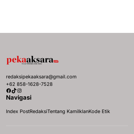
redaksipekaaksara@gmail.com
+62 858-1628-7528
Facebook
TikTok
Instagram
Navigasi
Index Post
Redaksi
Tentang Kami
Iklan
Kode Etik