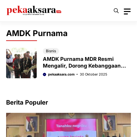
Langsung
ke
isi
AMDK Purnama
Bisnis
AMDK Purnama MDR Resmi
Mengalir, Dorong Kebanggaan
dan Potensi Sumenep
pekaaksara.com
30 Oktober 2025
Berita Populer