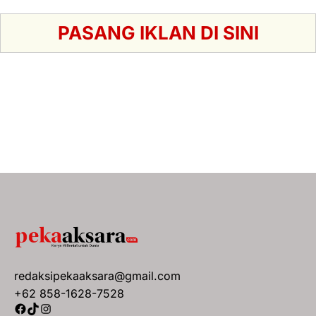
PASANG IKLAN DI SINI
redaksipekaaksara@gmail.com
+62 858-1628-7528
Facebook
TikTok
Instagram