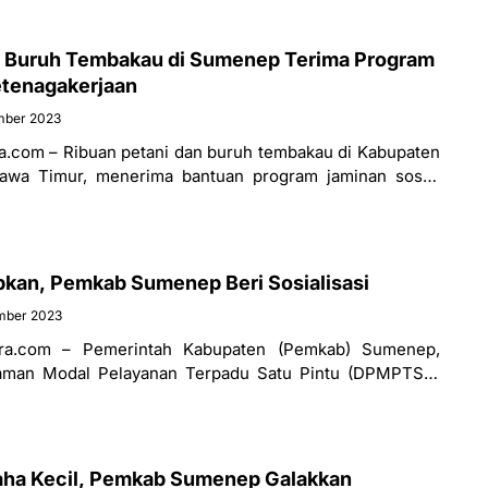
n Buruh Tembakau di Sumenep Terima Program
etenagakerjaan
mber 2023
.com – Ribuan petani dan buruh tembakau di Kabupaten
awa Timur, menerima bantuan program jaminan sosial
 Pemerintah Kabupaten (Pemkab) setempat.
kan, Pemkab Sumenep Beri Sosialisasi
mber 2023
ra.com – Pemerintah Kabupaten (Pemkab) Sumenep,
naman Modal Pelayanan Terpadu Satu Pintu (DPMPTSP)
Naker) setempat mensosialisasikan Upah Minimum
aha Kecil, Pemkab Sumenep Galakkan