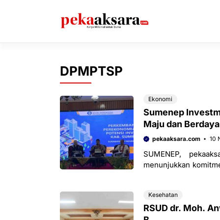
Langsung
ke
isi
DPMPTSP
Ekonomi
Sumenep Investme
Maju dan Berdaya
pekaaksara.com
10 
SUMENEP, pekaaks
menunjukkan komitm
peluang investasi yan
Kesehatan
RSUD dr. Moh. An
B