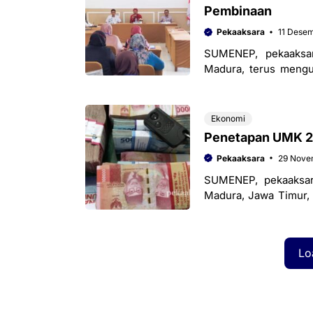
Pembinaan
Pekaaksara
11 Dese
SUMENEP, pekaaksa
Madura, terus mengup
satu upaya yang dilak
Ekonomi
Penetapan UMK 2
Pekaaksara
29 Nove
SUMENEP, pekaaksa
Madura, Jawa Timur, 
Desember. Hal tersebu
Lo