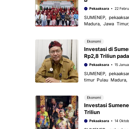
Pekaaksara
22 Febru
SUMENEP, pekaaksa
Madura, Jawa Timur
Penetapan ini merupak
Ekonomi
Investasi di Sume
Rp2,8 Triliun pad
Pekaaksara
15 Janua
SUMENEP, pekaaksar
timur Pulau Madura, 
investasi. Pada tahun 
Ekonomi
Investasi Sumene
Triliun
Pekaaksara
14 Okto