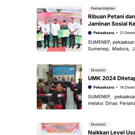
Pemerintahan
Ribuan Petani da
Jaminan Sosial K
Pekaaksara
21 Dese
SUMENEP, pekaaksara
Sumenep, Madura, J
ketenagakerjaan dari
Ekonomi
UMK 2024 Ditetap
Pekaaksara
14 Dese
SUMENEP, pekaaksa
melalui Dinas Pena
dan Tenagakerja (
Kabupaten (UMK)
Ekonomi
Naikkan Level Us