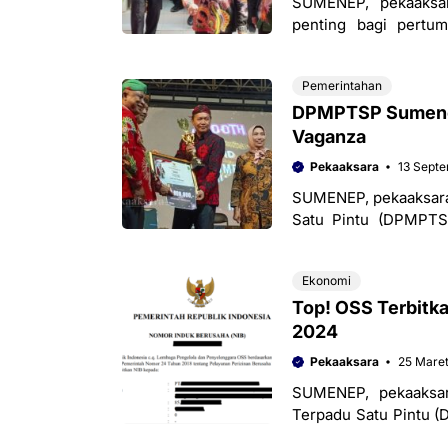
SUMENEP, pekaaksar
penting bagi pertu
menunjukkan tren pos
Pemerintahan
DPMPTSP Sumenep 
Vaganza
Pekaaksara
13 Sept
SUMENEP, pekaaksara
Satu Pintu (DPMPTS
sebagai stan terbaik 
Ekonomi
Top! OSS Terbitka
2024
Pekaaksara
25 Mare
SUMENEP, pekaaksa
Terpadu Satu Pintu
layanan perizinan On