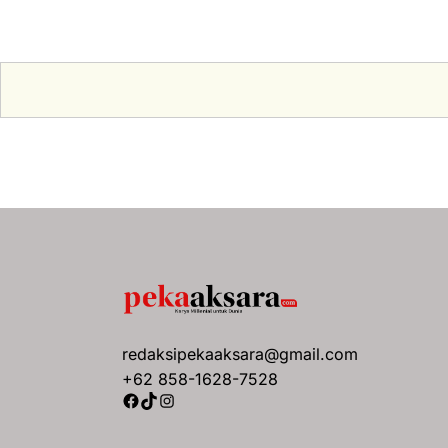
redaksipekaaksara@gmail.com
+62 858-1628-7528
Facebook
TikTok
Instagram