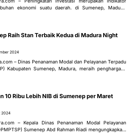
a.com – Peningkatan investasi merupakan indikator
mbuhan ekonomi suatu daerah. di Sumenep, Madura,
itif. Kepala Dinas Penanaman Modal Pelayanan Terpadu
Raih Stan Terbaik Kedua di Madura Night
ember 2024
.com – Dinas Penanaman Modal dan Pelayanan Terpadu
P) Kabupaten Sumenep, Madura, meraih penghargaan
kedua pada pagelaran Madura Night
n 10 Ribu Lebih NIB di Sumenep per Maret
t 2024
ra.com – Kepala Dinas Penanaman Modal Pelayanan
 (DPMPTSP) Sumenep Abd Rahman Riadi mengungkapkan,
line Single Submission (OSS) telah mengeluarkan