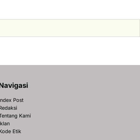
Navigasi
Index Post
Redaksi
Tentang Kami
Iklan
Kode Etik