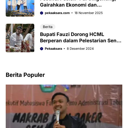
Gairahkan Ekonomi dan
Pariwisata
pekaaksara.com
18 November 2025
Berita
Bupati Fauzi Dorong HCML
Berperan dalam Pelestarian Seni,
Budaya, dan Sosial di Sumenep
Pekaaksara
8 Desember 2024
Berita Populer