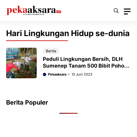
Langsung
ke
isi
Hari Lingkungan Hidup se-dunia
Berita
Peduli Lingkungan Bersih, DLH
Sumenep Tanam 500 Bibit Pohon
di Taman Adipura
Pekaaksara
13 Juni 2023
Berita Populer