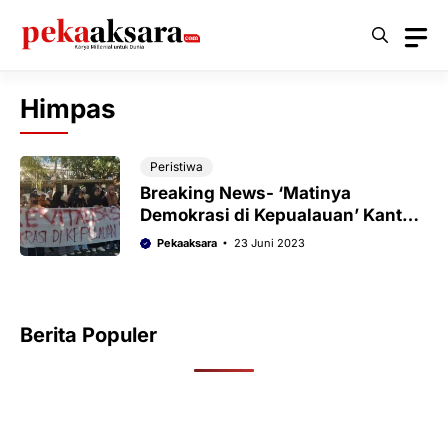
Langsung
ke
isi
Himpas
Peristiwa
Breaking News- ‘Matinya
Demokrasi di Kepualauan’ Kantor
Bawaslu Sumenep Dikepung
Pekaaksara
23 Juni 2023
Aktivis
Berita Populer