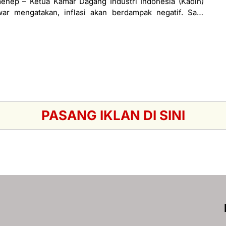
enep – Ketua Kamar Dagang Industri Indonesia (Kadin)
r mengatakan, inflasi akan berdampak negatif. Satu
miskinan naik. Kenapa bisa berpengaruh terhadap
PASANG IKLAN DI SINI