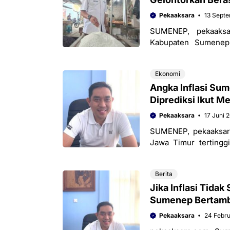
Pekaaksara
13 Sept
SUMENEP, pekaaksa
Kabupaten Sumenep
gelontorkan beras seb
Ekonomi
Angka Inflasi Sum
Diprediksi Ikut M
Pekaaksara
17 Juni 
SUMENEP, pekaaksara
Jawa Timur tertingg
2023. Hal tersebut be
Berita
Jika Inflasi Tida
Sumenep Bertamb
Pekaaksara
24 Febru