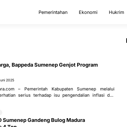
Pemerintahan
Ekonomi
Hukrim
arga, Bappeda Sumenep Genjot Program
Juni 2025
ra.com – Pemerintah Kabupaten Sumenep melalui
hatian serius terhadap isu pengendalian inflasi dan
 isu tersebut menjadi prioritas dalam pertengahan
PID Sumenep Gandeng Bulog Madura
s 4 Ton