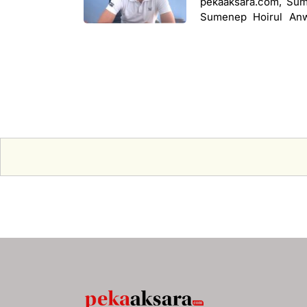
pekaaksara.com, Sum
Sumenep Hoirul Anwa
diantaranya, angka ke