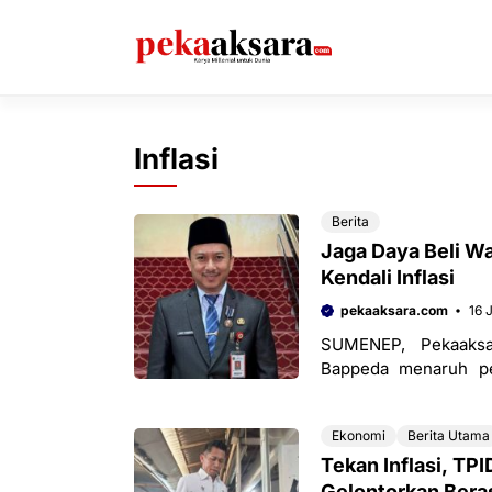
Langsung
ke
isi
Inflasi
Berita
Jaga Daya Beli W
Kendali Inflasi
pekaaksara.com
16 
SUMENEP, Pekaaksa
Bappeda menaruh per
ketahanan pangan. Dua
Ekonomi
Berita Utama
Tekan Inflasi, T
Gelontorkan Bera