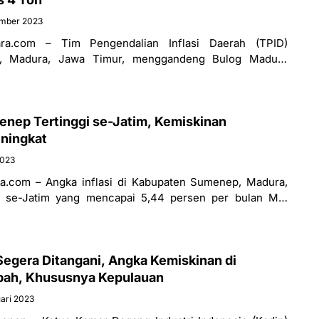
ember 2023
ra.com – Tim Pengendalian Inflasi Daerah (TPID)
, Madura, Jawa Timur, menggandeng Bulog Madura
anyak 4 ton ke dua pasar Tradisional
enep Tertinggi se-Jatim, Kemiskinan
eningkat
2023
.com – Angka inflasi di Kabupaten Sumenep, Madura,
i se-Jatim yang mencapai 5,44 persen per bulan Mei
rdasarkan informasi
k Segera Ditangani, Angka Kemiskinan di
ah, Khususnya Kepulauan
ari 2023