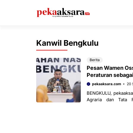
Langsung
ke
isi
Kanwil Bengkulu
Berita
Pesan Wamen Ossy
Peraturan sebagai
pekaaksara.com
20 
BENGKULU, pekaaksar
Agraria dan Tata 
memastikan alur p
perundang-undangan