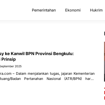
Pemerintahan
Ekonomi
Hukrim
 ke Kanwil BPN Provinsi Bengkulu:
 Prinsip
September 2025
a.com – Dalam menjalankan tugas, jajaran Kementerian
Ruang/Badan Pertanahan Nasional (ATR/BPN) harus
ekerjaan yang dilakukan sesuai dengan peraturan