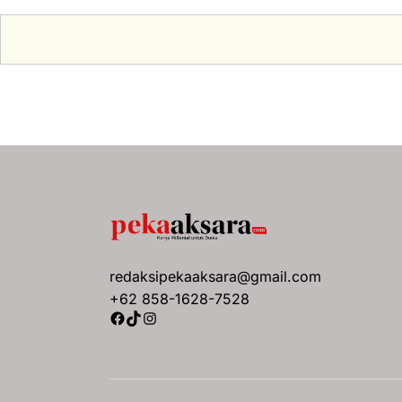
redaksipekaaksara@gmail.com
+62 858-1628-7528
Facebook
TikTok
Instagram