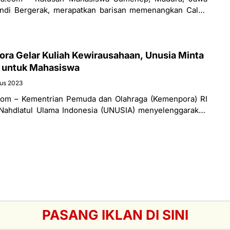
andi Bergerak, merapatkan barisan memenangkan Caleg
 Nia Kurnia Fauzi. Mereka menggaungkan
a Gelar Kuliah Kewirausahaan, Unusia Minta
 untuk Mahasiswa
us 2023
om – Kementrian Pemuda dan Olahraga (Kemenpora) RI
 Nahdlatul Ulama Indonesia (UNUSIA) menyelenggarakan
 Pemuda, Rabu (23/08/2023). Seminar yang berlangsung
PASANG IKLAN DI SINI