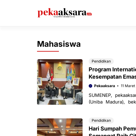
Langsung
ke
isi
Mahasiswa
Pendidikan
Program Internati
Kesempatan Emas
Pekaaksara
11 Maret
SUMENEP, pekaaksar
(Uniba Madura), bek
International (AECI) 
Pendidikan
Hari Sumpah Pem
Semangat Raih Cit