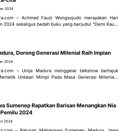
ber 2024
ra.com – Achmad Fauzi Wongsojudo merayakan Hari
 2024 sekaligus bedah buku yang berjudul “Demi Kaum
an mahasiswa di Uniba
dura, Dorong Generasi Milenial Raih Impian
er 2024
a.com – Unija Madura menggelar talkshow bertajuk
emetik Untaian Mimpi Pada Masa Generasi Milenial”,
Acara ini merupakan bagian dari rangkaian
wa Sumenep Rapatkan Barisan Menangkan Nia
a Pemilu 2024
ri 2024
a.com – Ratusan Mahasiswa Sumenep, Madura, Jawa