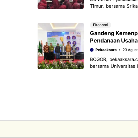
Timur, bersama Srik
Anggota DPRD Dapil 1
Ekonomi
Gandeng Kemenpor
Pendanaan Usaha
Pekaaksara
23 Agust
BOGOR, pekaaksara.c
bersama Universitas
Kuliah Kewirausahaan
di