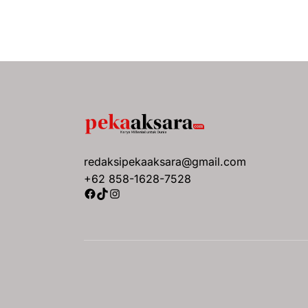
redaksipekaaksara@gmail.com
+62 858-1628-7528
Facebook
TikTok
Instagram