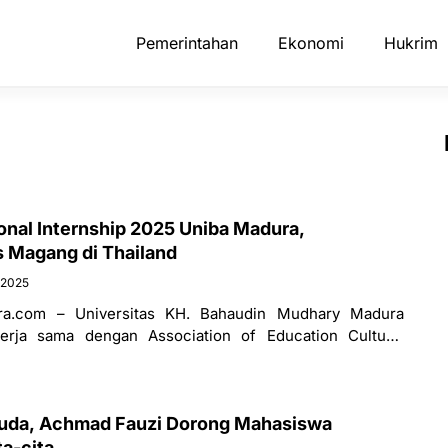
Pemerintahan
Ekonomi
Hukrim
onal Internship 2025 Uniba Madura,
 Magang di Thailand
 2025
a.com – Universitas KH. Bahaudin Mudhary Madura
erja sama dengan Association of Education Cultural
Thailand, membuka peluang luar biasa bagi
uda, Achmad Fauzi Dorong Mahasiswa
a-cita