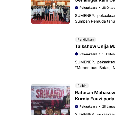
Pekaaksara
28 Okto
SUMENEP, pekaaksa
Sumpah Pemuda tahun
Muda” bersama ratus
Pendidikan
Talkshow Unija Ma
Pekaaksara
15 Oktob
SUMENEP, pekaaksar
“Menembus Batas, M
Selasa (15/10/2204). 
Politik
Ratusan Mahasis
Kurnia Fauzi pad
Pekaaksara
28 Janua
SUMENEP, pekaaksar