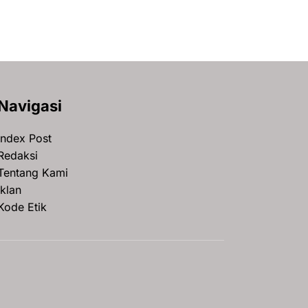
Navigasi
Index Post
Redaksi
Tentang Kami
Iklan
Kode Etik