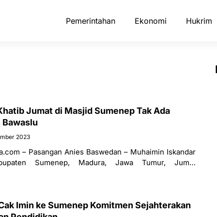
Pemerintahan
Ekonomi
Hukrim
 Khatib Jumat di Masjid Sumenep Tak Ada
 Bawaslu
ember 2023
.com – Pasangan Anies Baswedan – Muhaimin Iskandar
bupaten Sumenep, Madura, Jawa Tumur, Jumat
atu agendanya adalah silaturrahim bersama habaib
Cak Imin ke Sumenep Komitmen Sejahterakan
an Pendidikan