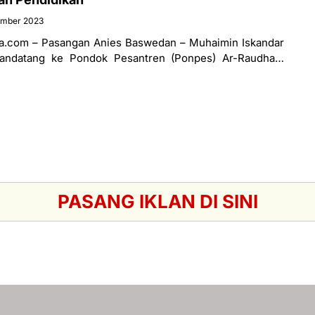
ember 2023
.com – Pasangan Anies Baswedan – Muhaimin Iskandar
tandatang ke Pondok Pesantren (Ponpes) Ar-Raudhah,
wa Timur, Jumat (29/09/2023). Kedatangannya
PASANG IKLAN DI SINI