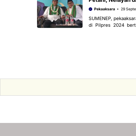
Pekaaksara
29 Sept
SUMENEP, pekaaksara
di Pilpres 2024 ber
Sumenep, Madura, Ja