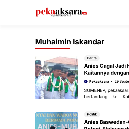
Langsung
ke
isi
Muhaimin Iskandar
Berita
Anies Gagal Jadi
Kaitannya dengan
Pekaaksara
29 Sept
SUMENEP, pekaaksara
bertandang ke Ka
(29/09/2023). Salah s
Politik
Anies Baswedan-
Petani, Nelayan d