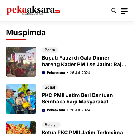
Langsung
ke
isi
Muspimda
Berita
Bupati Fauzi di Gala Dinner
bareng Kader PMII se Jatim: Rajut
Kebersamaan
Pekaaksara
26 Juli 2024
Sosial
PKC PMII Jatim Beri Bantuan
Sembako bagi Masyarakat
Sumenep
Pekaaksara
26 Juli 2024
Budaya
Ketua PKC PMII Jatim Terkesima