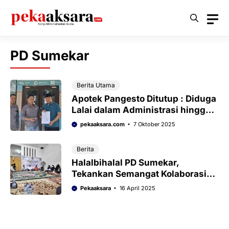
Langsung
ke
isi
PD Sumekar
Berita Utama
Apotek Pangesto Ditutup : Diduga
Lalai dalam Administrasi hingga
Keuangan
pekaaksara.com
7 Oktober 2025
Berita
Halalbihalal PD Sumekar,
Tekankan Semangat Kolaborasi
Bangun Daerah
Pekaaksara
16 April 2025