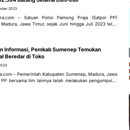
mber 2023
ra.com – Satuan Polisi Pamong Praja (Satpol PP)
adura, Jawa Timur, sejak Juni hingga Juli 2023 telah
n informasi terkait peredaran
an Informasi, Pemkab Sumenep Temukan
al Beredar di Toko
2023
a.com – Pemerintah Kabupaten Sumenep, Madura, Jawa
l PP bersama tim lainnya telah melakukan pengumpulan
eradaan peredaran rokok ilegal di