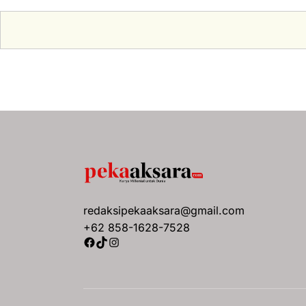
redaksipekaaksara@gmail.com
+62 858-1628-7528
Facebook
TikTok
Instagram