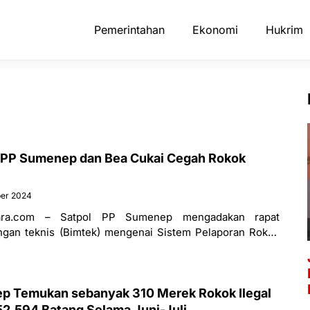
Pemerintahan
Ekonomi
Hukrim
l PP Sumenep dan Bea Cukai Cegah Rokok
ber 2024
ara.com – Satpol PP Sumenep mengadakan rapat
ngan teknis (Bimtek) mengenai Sistem Pelaporan Rokok
Rabu, 8 Oktober 2024. Kegiatan
p Temukan sebanyak 310 Merek Rokok Ilegal
2.594 Batang Selama Juni-Juli