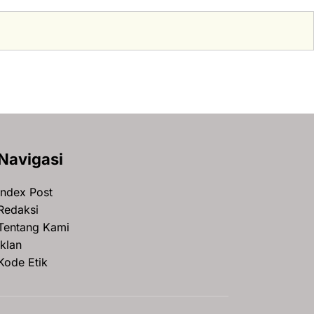
Navigasi
Index Post
Redaksi
Tentang Kami
Iklan
Kode Etik