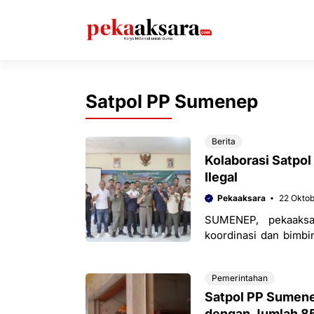
Langsung
ke
isi
Satpol PP Sumenep
Berita
Kolaborasi Satpo
Ilegal
Pekaaksara
22 Okto
SUMENEP, pekaaks
koordinasi dan bimbi
Ilegal (Siroleg) pada 
Pemerintahan
Satpol PP Sumene
dengan Jumlah 85