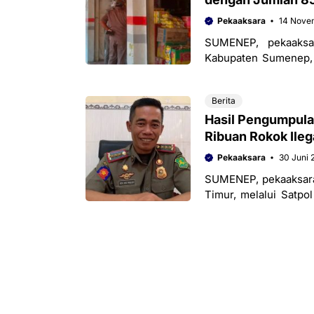
Pekaaksara
14 Nove
SUMENEP, pekaaksa
Kabupaten Sumenep, M
melakukan pengumpula
Berita
Hasil Pengumpul
Ribuan Rokok Ileg
Pekaaksara
30 Juni 
SUMENEP, pekaaksar
Timur, melalui Satpo
informasi terkait keb