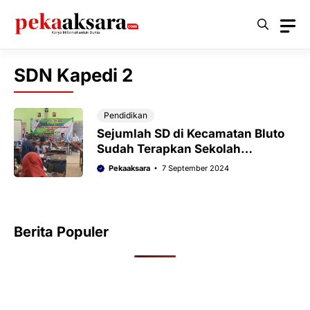
Langsung
ke
isi
SDN Kapedi 2
Pendidikan
Sejumlah SD di Kecamatan Bluto
Sudah Terapkan Sekolah
Responsif Gender
Pekaaksara
7 September 2024
Berita Populer