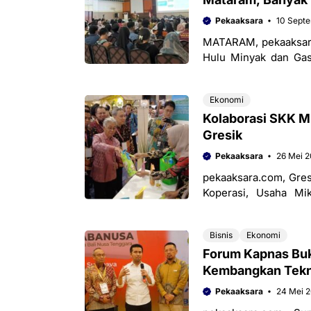
Pekaaksara
10 Sept
MATARAM, pekaaksara
Hulu Minyak dan Gas
Migas Jabanusa) ber
Ekonomi
Kolaborasi SKK M
Gresik
Pekaaksara
26 Mei 
pekaaksara.com, Gres
Koperasi, Usaha Mik
Kabupaten Gresik be
Bisnis
Ekonomi
Forum Kapnas Buk
Kembangkan Tekn
Pekaaksara
24 Mei 