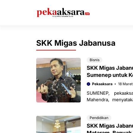
Langsung
ke
isi
SKK Migas Jabanusa
Bisnis
SKK Migas Jabanu
Sumenep untuk K
Pekaaksara
18 Maret
SUMENEP, pekaaks
Mahendra, menyatak
(Pemkab) Sumenep, un
itu,
Pendidikan
SKK Migas Jabanu
Mataram, Banyak 