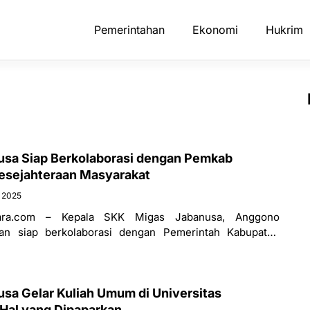
Pemerintahan
Ekonomi
Hukrim
sa Siap Berkolaborasi dengan Pemkab
esejahteraan Masyarakat
 2025
ara.com – Kepala SKK Migas Jabanusa, Anggono
an siap berkolaborasi dengan Pemerintah Kabupaten
tuk mensejahterakan masyarakat di kota keris. Selain
sa Gelar Kuliah Umum di Universitas
Hal yang Dipaparkan