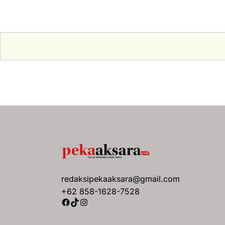
redaksipekaaksara@gmail.com
+62 858-1628-7528
Facebook
TikTok
Instagram