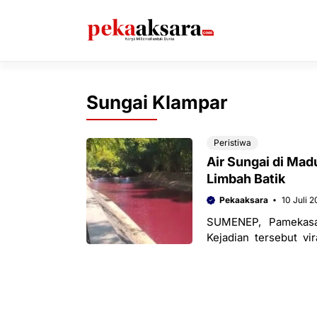
Langsung
ke
isi
Sungai Klampar
Peristiwa
Air Sungai di Mad
Limbah Batik
Pekaaksara
10 Juli 
SUMENEP, Pamekasan
Kejadian tersebut vi
Berdasarkan penelusu