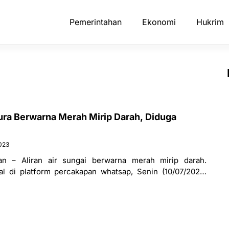
Pemerintahan
Ekonomi
Hukrim
ura Berwarna Merah Mirip Darah, Diduga
2023
 – Aliran air sungai berwarna merah mirip darah.
ral di platform percakapan whatsap, Senin (10/07/2023.
ran media pekaaksara.com, sungai tersebut