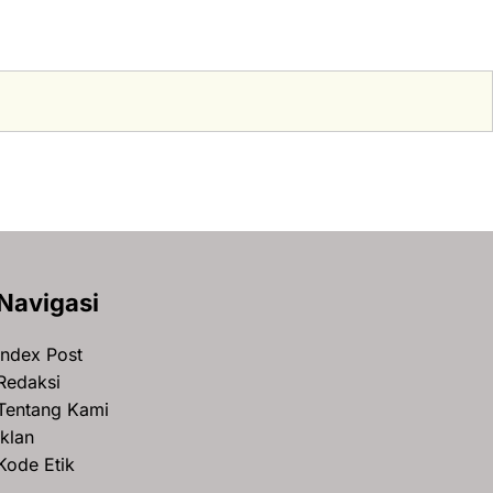
Navigasi
Index Post
Redaksi
Tentang Kami
Iklan
Kode Etik