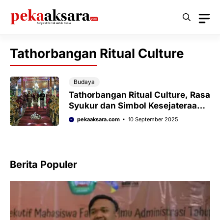
Langsung
ke
isi
Tathorbangan Ritual Culture
Budaya
Tathorbangan Ritual Culture, Rasa
Syukur dan Simbol Kesejateraan
Masyarakat Desa Torbang
pekaaksara.com
10 September 2025
Berita Populer