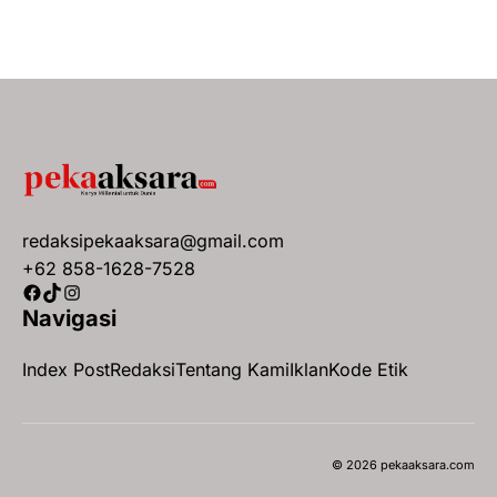
redaksipekaaksara@gmail.com
+62 858-1628-7528
Facebook
TikTok
Instagram
Navigasi
Index Post
Redaksi
Tentang Kami
Iklan
Kode Etik
© 2026 pekaaksara.com