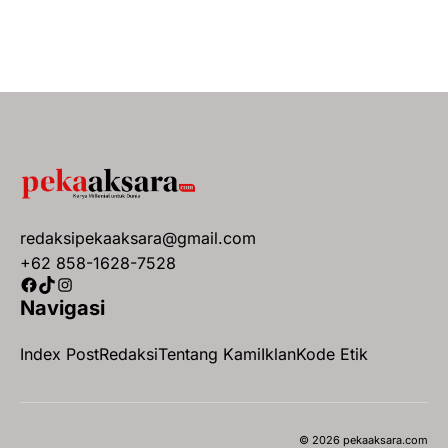
redaksipekaaksara@gmail.com
+62 858-1628-7528
Facebook
TikTok
Instagram
Navigasi
Index Post
Redaksi
Tentang Kami
Iklan
Kode Etik
© 2026 pekaaksara.com