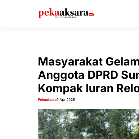
Langsung
ke
isi
Masyarakat Gela
Anggota DPRD Sum
Kompak Iuran Rel
Pekaaksara
9 Apr 2025