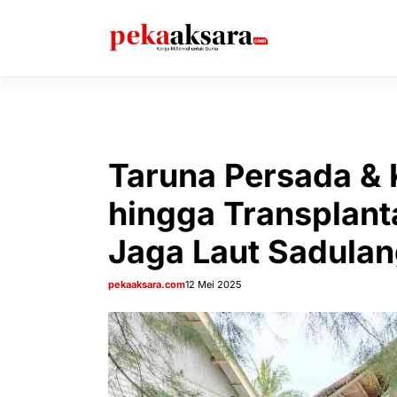
Langsung
ke
isi
Taruna Persada & 
hingga Transplant
Jaga Laut Sadula
pekaaksara.com
12 Mei 2025