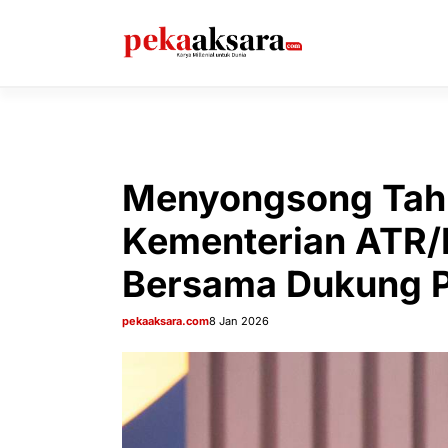
Langsung
ke
isi
Menyongsong Tahu
Kementerian ATR/B
Bersama Dukung P
pekaaksara.com
8 Jan 2026