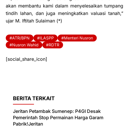
akan membantu kami dalam menyelesaikan tumpang
tindih lahan, dan juga meningkatkan valuasi tanah,”
ujar M. Iftitah Sulaiman (*)
ATR/BPN
ILASPP
Menteri Nusron
Nusron Wahid
RDTR
[social_share_icon]
BERITA TERKAIT
Jeritan Petambak Sumenep: P4GI Desak
Pemerintah Stop Permainan Harga Garam
Pabrik!Jeritan