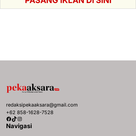
PASANG IKLAN DI SINI
redaksipekaaksara@gmail.com
+62 858-1628-7528
Facebook
TikTok
Instagram
Navigasi