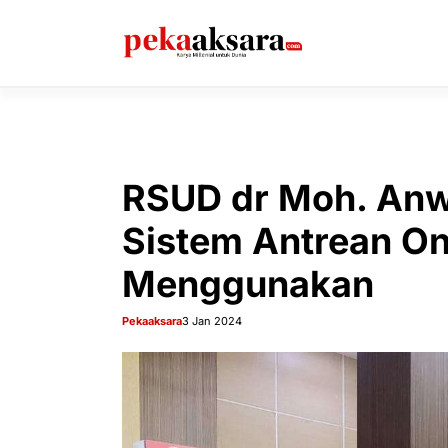
Langsung
ke
isi
RSUD dr Moh. An
Sistem Antrean Onl
Menggunakan
Pekaaksara
3 Jan 2024