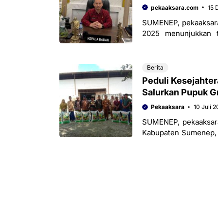
pekaaksara.com
15 
SUMENEP, pekaaksara
2025 menunjukkan t
Statistik (BPS) menc
Berita
Peduli Kesejahte
Salurkan Pupuk Gr
Pekaaksara
10 Juli 
SUMENEP, pekaaksara
Kabupaten Sumenep, M
Senin (10/07/2023). 