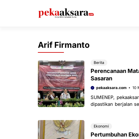
Langsung
ke
isi
Arif Firmanto
Berita
Perencanaan Mat
Sasaran
pekaaksara.com
10 
SUMENEP, pekaaksar
dipastikan berjalan s
Firmanto yang memast
Ekonomi
Pertumbuhan Eko