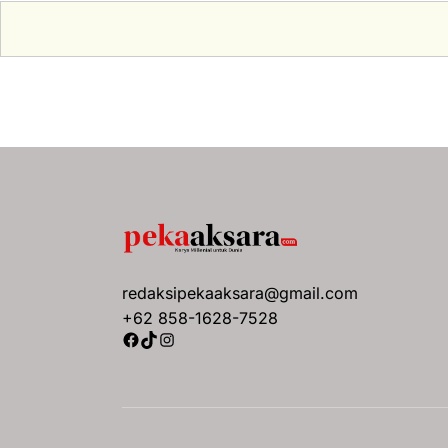
redaksipekaaksara@gmail.com
+62 858-1628-7528
Facebook
TikTok
Instagram