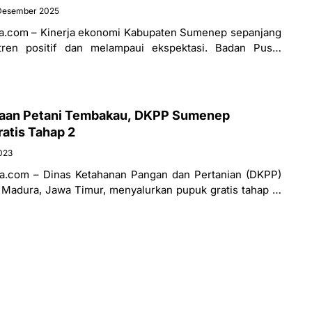
Desember 2025
.com – Kinerja ekonomi Kabupaten Sumenep sepanjang
ren positif dan melampaui ekspektasi. Badan Pusat
atat pertumbuhan Produk Domestik Regional Bruto
raan Petani Tembakau, DKPP Sumenep
atis Tahap 2
2023
.com – Dinas Ketahanan Pangan dan Pertanian (DKPP)
adura, Jawa Timur, menyalurkan pupuk gratis tahap 2,
Kepala Dinas Ketahanan Pangan