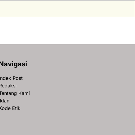
Navigasi
Index Post
Redaksi
Tentang Kami
Iklan
Kode Etik