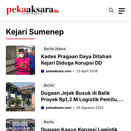
Langsung
ke
isi
Kejari Sumenep
Berita Utama
Kades Pragaan Daya Ditahan
Kejari Diduga Korupsi DD
pekaaksara.com
23 April 2026
Berita
Dugaan Jejak Busuk di Balik
Proyek Rp1,2 M Logistik Pemilu,
FPK Ultimatum Kejari Sumenep
pekaaksara.com
25 Agustus 2025
Berita
Dugaan Kasus Korupsi Logistik