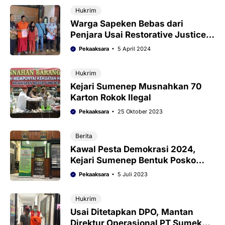
Hukrim
Warga Sapeken Bebas dari
Penjara Usai Restorative Justice
Kejari Sumenep
Pekaaksara
5 April 2024
Hukrim
Kejari Sumenep Musnahkan 70
Karton Rokok Ilegal
Pekaaksara
25 Oktober 2023
Berita
Kawal Pesta Demokrasi 2024,
Kejari Sumenep Bentuk Posko
Pemilu
Pekaaksara
5 Juli 2023
Hukrim
Usai Ditetapkan DPO, Mantan
Direktur Operasional PT Sumekar