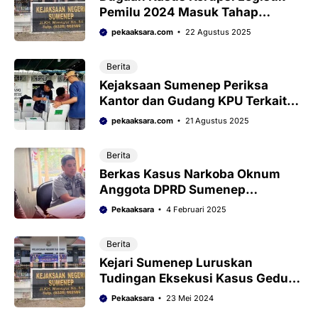
Pemilu 2024 Masuk Tahap
Pemeriksaan Saksi
pekaaksara.com
22 Agustus 2025
Berita
Kejaksaan Sumenep Periksa
Kantor dan Gudang KPU Terkait
Dugaan Korupsi Pemilu 2024
pekaaksara.com
21 Agustus 2025
Berita
Berkas Kasus Narkoba Oknum
Anggota DPRD Sumenep
Rampung, Pekan Ini Diserahkan
Pekaaksara
4 Februari 2025
ke Pengadilan Negeri
Berita
Kejari Sumenep Luruskan
Tudingan Eksekusi Kasus Gedung
Dinkes
Pekaaksara
23 Mei 2024