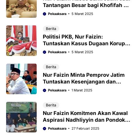
Tantangan Besar bagi Khofifah di
Periode Kedua
Pekaaksara
5 Maret 2025
Berita
Politisi PKB, Nur Faizin:
Tuntaskan Kasus Dugaan Korupsi
Bank Jatim
Pekaaksara
5 Maret 2025
Berita
Nur Faizin Minta Pemprov Jatim
Tuntaskan Kesenjangan dan
Kemiskinan di Madura
Pekaaksara
1 Maret 2025
Berita
Nur Faizin Komitmen Akan Kawal
Aspirasi Nadhliyyin dan Pondok
Pesantren
Pekaaksara
27 Februari 2025