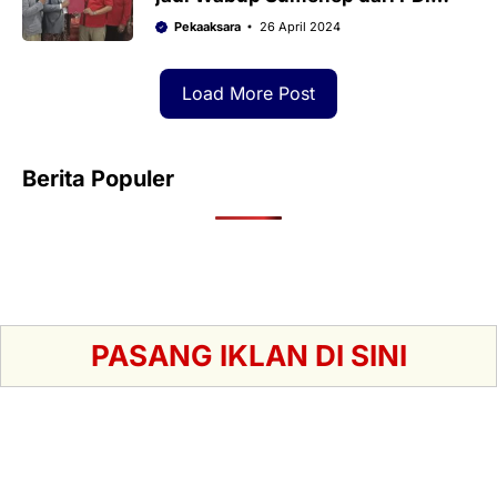
Perjuangan
Pekaaksara
26 April 2024
Load More Post
Berita Populer
PASANG IKLAN DI SINI