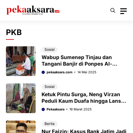
Langsung
ke
isi
PKB
Sosial
Wabup Sumenep Tinjau dan
Tangani Banjir di Ponpes Al-
Amien
pekaaksara.com
14 Mei 2025
Sosial
Ketuk Pintu Surga, Neng Virzan
Peduli Kaum Duafa hingga Lansia
di Sumenep
Pekaaksara
19 Maret 2025
Berita
Nur Faizin: Kasus Bank Jatim Jadi