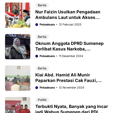
Berita
Nur Faizin Usulkan Pengadaan
Ambulans Laut untuk Akses
Kesehatan Masyarakat Kepulauan
Pekaaksara
12 Februari 2025
Madura
Berita
Oknum Anggota DPRD Sumenep
Terlibat Kasus Narkoba,
Terancam PAW
Pekaaksara
11 Desember 2024
Berita
Kiai Abd. Hamid Ali Munir
Paparkan Prestasi Cak Fauzi,
Masyarakat Duko: Faham
Pekaaksara
12 November 2024
Politik
Terbukti Nyata, Banyak yang Incar
jadi Wabup Sumenep dari PDI