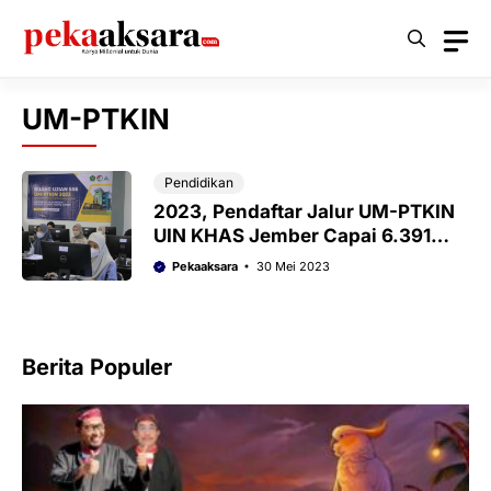
Langsung
ke
isi
UM-PTKIN
Pendidikan
2023, Pendaftar Jalur UM-PTKIN
UIN KHAS Jember Capai 6.391
Orang, Ungguli 43 PTKIN di
Pekaaksara
30 Mei 2023
Indonesia
Berita Populer