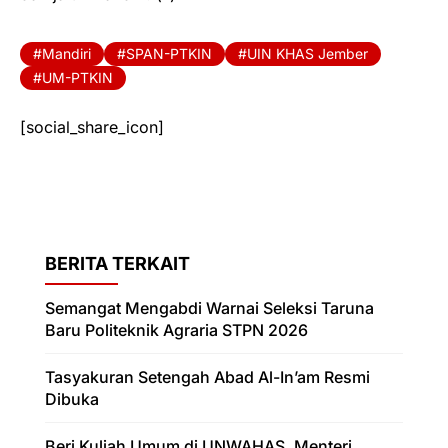
Mandiri
SPAN-PTKIN
UIN KHAS Jember
UM-PTKIN
[social_share_icon]
BERITA TERKAIT
Semangat Mengabdi Warnai Seleksi Taruna
Baru Politeknik Agraria STPN 2026
Tasyakuran Setengah Abad Al-In’am Resmi
Dibuka
Beri Kuliah Umum di UNWAHAS, Menteri