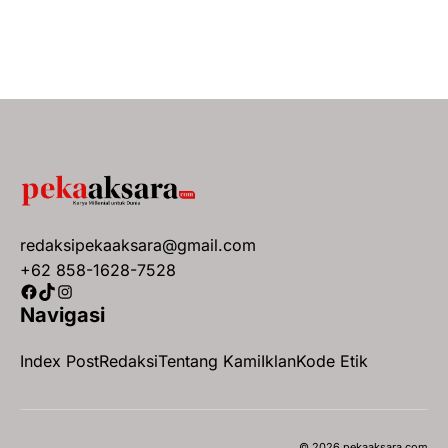
redaksipekaaksara@gmail.com
+62 858-1628-7528
Facebook
TikTok
Instagram
Navigasi
Index Post
Redaksi
Tentang Kami
Iklan
Kode Etik
© 2026 pekaaksara.com