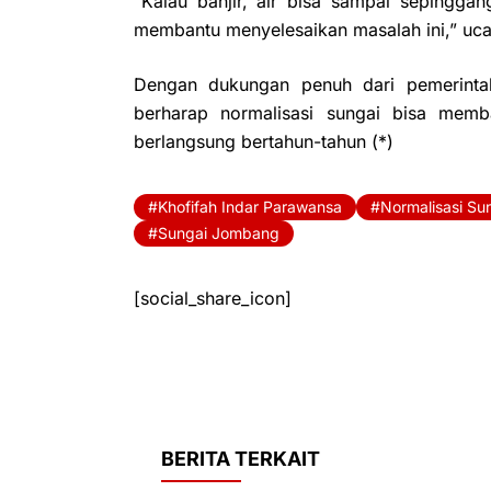
“Kalau banjir, air bisa sampai sepingga
membantu menyelesaikan masalah ini,” uc
Dengan dukungan penuh dari pemerinta
berharap normalisasi sungai bisa memb
berlangsung bertahun-tahun (*)
Khofifah Indar Parawansa
Normalisasi Su
Sungai Jombang
[social_share_icon]
BERITA TERKAIT