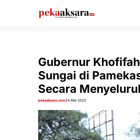
Langsung
ke
isi
Gubernur Khofifah
Sungai di Pamekasa
Secara Menyeluru
pekaaksara.com
24 Mei 2025