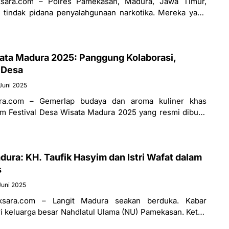
ara.com – Polres Pamekasan, Madura, Jawa Timur,
 tindak pidana penyalahgunaan narkotika. Mereka yang
 DS (46), FAA (37), MR
sata Madura 2025: Panggung Kolaborasi,
 Desa
Juni 2025
ra.com – Gemerlap budaya dan aroma kuliner khas
m Festival Desa Wisata Madura 2025 yang resmi dibuka
/6/2025). Ajang
dura: KH. Taufik Hasyim dan Istri Wafat dalam
s
Juni 2025
sara.com – Langit Madura seakan berduka. Kabar
i keluarga besar Nahdlatul Ulama (NU) Pamekasan. Ketua
dlatul Ulama (PCNU) Pamekasan, KH.