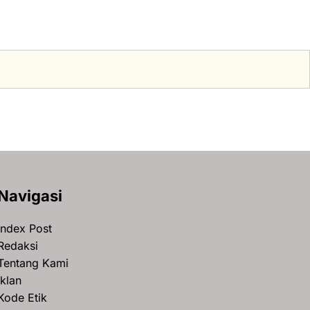
Navigasi
Index Post
Redaksi
Tentang Kami
Iklan
Kode Etik