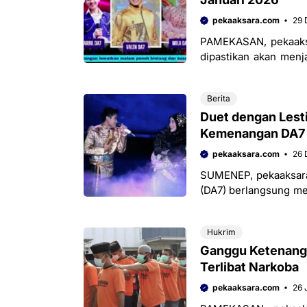
pekaaksara.com
29 
PAMEKASAN, pekaaks
dipastikan akan menj
Januari 2026, sebuah
Berita
Duet dengan Lesti
Kemenangan DA7
pekaaksara.com
26 
SUMENEP, pekaaksar
(DA7) berlangsung me
yang tampil memuka
Hukrim
Ganggu Ketenanga
Terlibat Narkoba
pekaaksara.com
26 