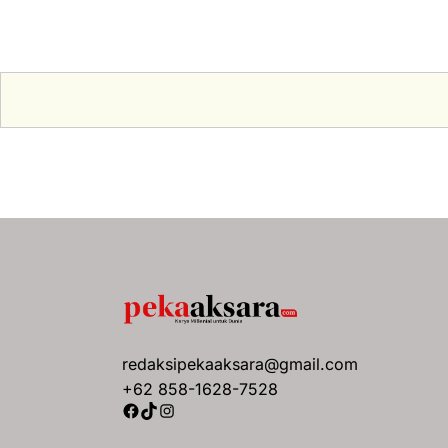
redaksipekaaksara@gmail.com
+62 858-1628-7528
Facebook
TikTok
Instagram