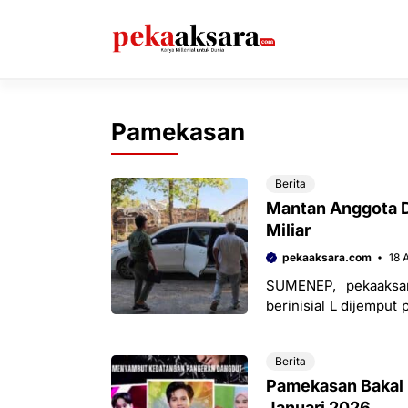
Langsung
ke
isi
Pamekasan
Berita
Mantan Anggota D
Miliar
pekaaksara.com
18 
SUMENEP, pekaaks
berinisial L dijemput
mangkir dari panggilan
Berita
Pamekasan Bakal 
Januari 2026