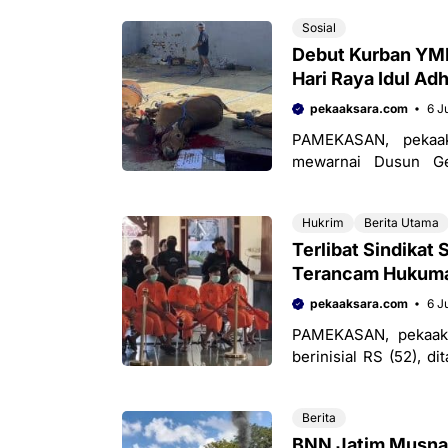
Sosial
Debut Kurban YMM
Hari Raya Idul Ad
pekaaksara.com
6 J
PAMEKASAN, pekaa
mewarnai Dusun Ge
Pamekasan, pada Hari
Hukrim
Berita Utama
Terlibat Sindikat
Terancam Hukuma
pekaaksara.com
6 J
PAMEKASAN, pekaaks
berinisial RS (52), 
Timur karena diduga m
Berita
BNN Jatim Musnah