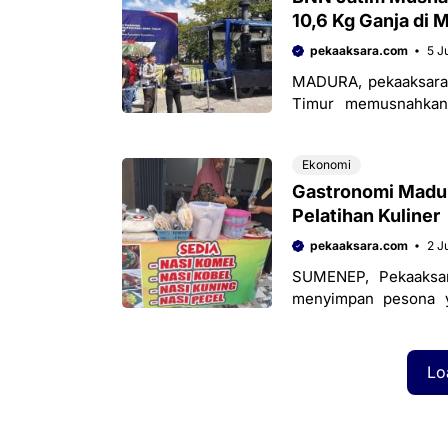
10,6 Kg Ganja di 
pekaaksara.com
5 J
MADURA, pekaaksara.
Timur memusnahkan 
pengungkapan sejumla
Ekonomi
Gastronomi Madur
Pelatihan Kuliner
pekaaksara.com
2 J
SUMENEP, Pekaaksar
menyimpan pesona y
tengah menghadapi ta
Lo