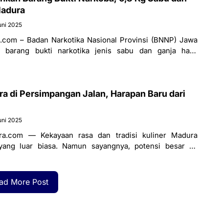
Madura
uni 2025
com – Badan Narkotika Nasional Provinsi (BNNP) Jawa
barang bukti narkotika jenis sabu dan ganja hasil
h kasus di wilayah Madura.
a di Persimpangan Jalan, Harapan Baru dari
uni 2025
a.com — Kekayaan rasa dan tradisi kuliner Madura
ang luar biasa. Namun sayangnya, potensi besar ini
ntangan yang tak bisa
ad More Post