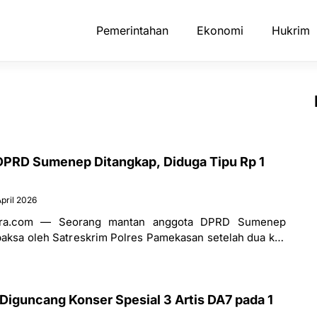
Pemerintahan
Ekonomi
Hukrim
PRD Sumenep Ditangkap, Diduga Tipu Rp 1
April 2026
ara.com — Seorang mantan anggota DPRD Sumenep
 paksa oleh Satreskrim Polres Pamekasan setelah dua kali
 penyidik. Ia diduga
Diguncang Konser Spesial 3 Artis DA7 pada 1