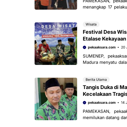
PAMEKASAN, pekaaks
menangkap 17 pelaku
terlibat, yakni inisial
Wisata
Festival Desa Wi
Etalase Kekayaan
pekaaksara.com
20 
SUMENEP, pekaaksa
Madura menyatu dala
pada Kamis malam (19
Berita Utama
Tangis Duka di Ma
Kecelakaan Tragi
pekaaksara.com
14 
PAMEKASAN, pekaak
memilukan datang dar
Pengurus Cabang Nah