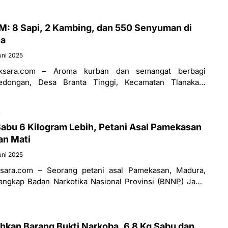
: 8 Sapi, 2 Kambing, dan 550 Senyuman di
ha
uni 2025
ksara.com – Aroma kurban dan semangat berbagi
dongan, Desa Branta Tinggi, Kecamatan Tlanakan,
 Raya Idul Adha 1446 H, Jumat
 Sabu 6 Kilogram Lebih, Petani Asal Pamekasan
n Mati
uni 2025
ara.com – Seorang petani asal Pamekasan, Madura,
ditangkap Badan Narkotika Nasional Provinsi (BNNP) Jawa
enjadi bagian dari sindikat
kan Barang Bukti Narkoba, 6,8 Kg Sabu dan