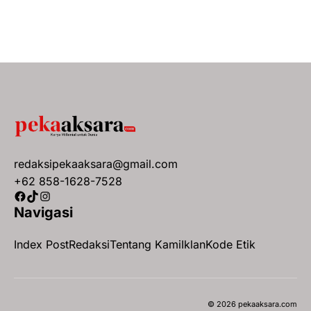
redaksipekaaksara@gmail.com
+62 858-1628-7528
Facebook
TikTok
Instagram
Navigasi
Index Post
Redaksi
Tentang Kami
Iklan
Kode Etik
© 2026 pekaaksara.com