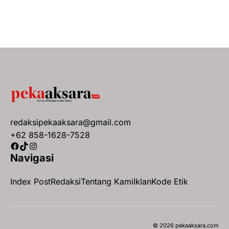
redaksipekaaksara@gmail.com
+62 858-1628-7528
Facebook
TikTok
Instagram
Navigasi
Index Post
Redaksi
Tentang Kami
Iklan
Kode Etik
© 2026 pekaaksara.com