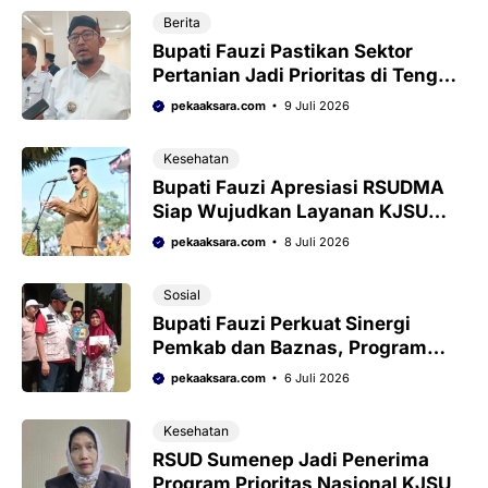
Berita
Bupati Fauzi Pastikan Sektor
Pertanian Jadi Prioritas di Tengah
Siaga Kekeringan
pekaaksara.com
9 Juli 2026
Kesehatan
Bupati Fauzi Apresiasi RSUDMA
Siap Wujudkan Layanan KJSU
demi Masyarakat
pekaaksara.com
8 Juli 2026
Sosial
Bupati Fauzi Perkuat Sinergi
Pemkab dan Baznas, Program
RTLH Jadi Instrumen Tingkatkan
pekaaksara.com
6 Juli 2026
Kesejahteraan Warga
Kesehatan
RSUD Sumenep Jadi Penerima
Program Prioritas Nasional KJSU