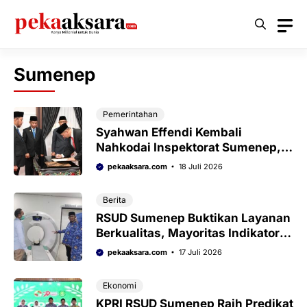
Langsung
ke
isi
Sumenep
Pemerintahan
Syahwan Effendi Kembali
Nahkodai Inspektorat Sumenep,
Siap Wujudkan Lembaga
pekaaksara.com
18 Juli 2026
Pengawasan yang Kredibel dan
Berintegritas
Berita
RSUD Sumenep Buktikan Layanan
Berkualitas, Mayoritas Indikator
Mutu Lampaui Target Nasional
pekaaksara.com
17 Juli 2026
Ekonomi
KPRI RSUD Sumenep Raih Predikat