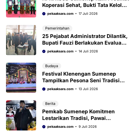
Koperasi Sehat, Bukti Tata Kelola
Profesional
pekaaksara.com
17 Juli 2026
Pemerintahan
25 Pejabat Administrator Dilantik,
Bupati Fauzi Berlakukan Evaluasi
Kinerja Selama Enam Bulan
pekaaksara.com
14 Juli 2026
Budaya
Festival Klenengan Sumenep
Tampilkan Pesona Seni Tradisi
dan Kekayaan Budaya Madura
pekaaksara.com
13 Juli 2026
Berita
Pemkab Sumenep Komitmen
Lestarikan Tradisi, Pawai
Muharram Digelar Rutin Setiap
pekaaksara.com
9 Juli 2026
Tahun