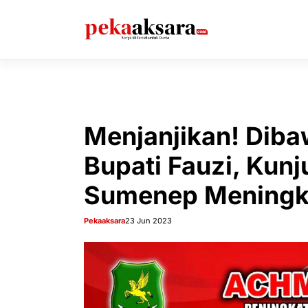
Langsung
ke
isi
Menjanjikan! Dib
Bupati Fauzi, Kun
Sumenep Meningk
Pekaaksara
23 Jun 2023