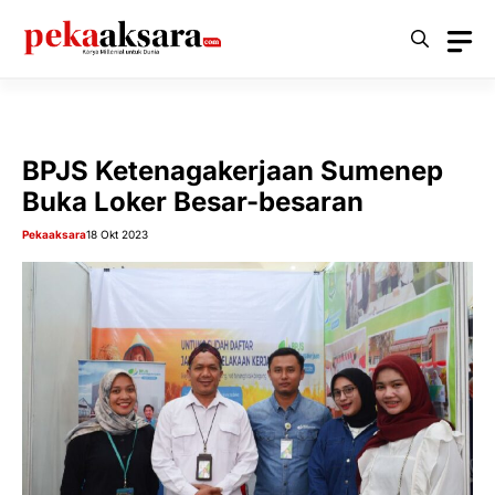
Langsung
ke
isi
BPJS Ketenagakerjaan Sumenep
Buka Loker Besar-besaran
Pekaaksara
18 Okt 2023