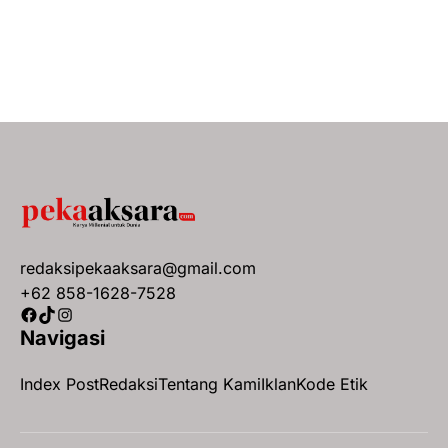
redaksipekaaksara@gmail.com
+62 858-1628-7528
Facebook
TikTok
Instagram
Navigasi
Index Post
Redaksi
Tentang Kami
Iklan
Kode Etik