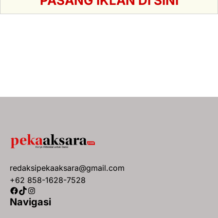
PASANG IKLAN DI SINI
redaksipekaaksara@gmail.com
+62 858-1628-7528
Facebook
TikTok
Instagram
Navigasi