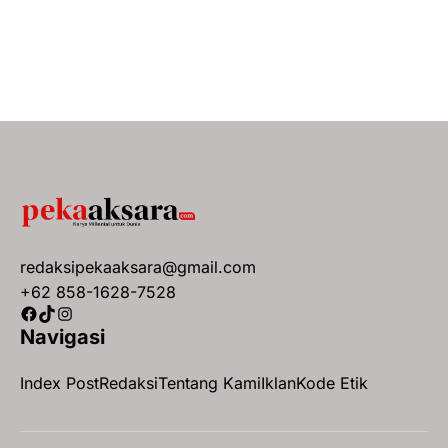
redaksipekaaksara@gmail.com
+62 858-1628-7528
Facebook
TikTok
Instagram
Navigasi
Index Post
Redaksi
Tentang Kami
Iklan
Kode Etik