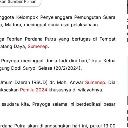
kan Sumber Pilihan
nggota Kelompok Penyelenggara Pemungutan Suara
p
, Madura, meninggal dunia usai pelaksanaan.
ga Febrian Perdana Putra yang bertugas di Tempat
Batang Daya,
Sumenep
.
rayoga meninggal dunia tadi dini hari,” kata Ketua
ung Dodi Suryo, Selasa (20/2/2024).
t Umum Daerah (RSUD) dr. Moh. Anwar
Sumenep
. Dia
sukseskan
Pemilu 2024
khususnya di wilayahnya.
 saudara kita. Prayoga selama ini berdedikasi besar
ana Putra akan dilangsungkan hari ini, pukul 13.00