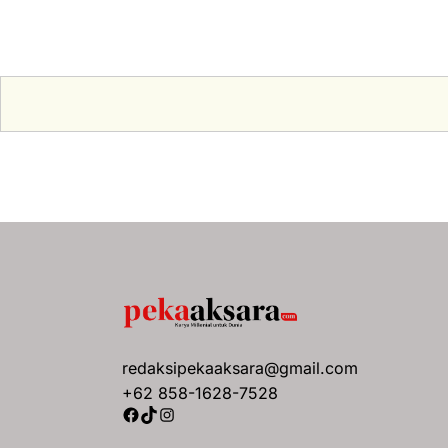
redaksipekaaksara@gmail.com
+62 858-1628-7528
Facebook
TikTok
Instagram