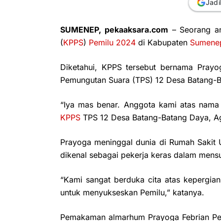
Jadi
SUMENEP, pekaaksara.com
– Seorang a
(
KPPS
)
Pemilu 2024
di Kabupaten
Sumene
Diketahui, KPPS tersebut bernama Prayo
Pemungutan Suara (TPS) 12 Desa Batang-
“Iya mas benar. Anggota kami atas nama P
KPPS
TPS 12 Desa Batang-Batang Daya, Ag
Prayoga meninggal dunia di Rumah Saki
dikenal sebagai pekerja keras dalam men
“Kami sangat berduka cita atas kepergian
untuk menyukseskan Pemilu,” katanya.
Pemakaman almarhum Prayoga Febrian Perd