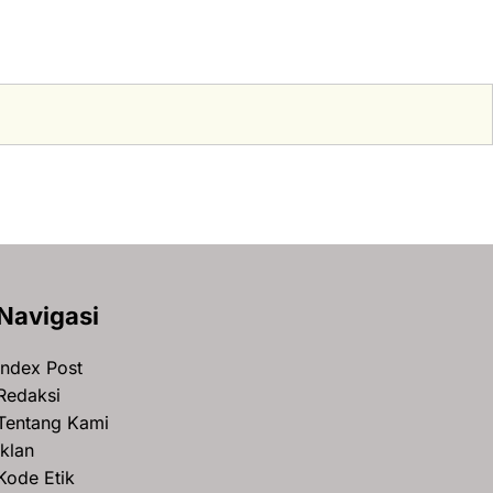
Navigasi
Index Post
Redaksi
Tentang Kami
Iklan
Kode Etik