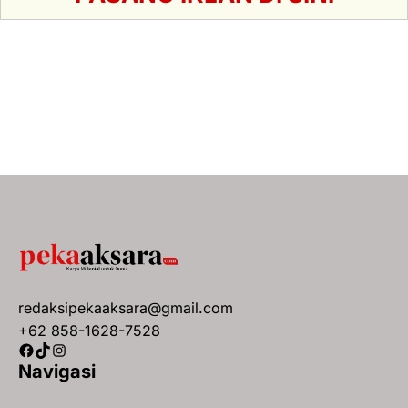
redaksipekaaksara@gmail.com
+62 858-1628-7528
Facebook
TikTok
Instagram
Navigasi