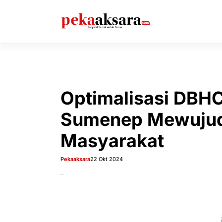
Langsung
ke
isi
Optimalisasi DBH
Sumenep Mewujud
Masyarakat
Pekaaksara
22 Okt 2024