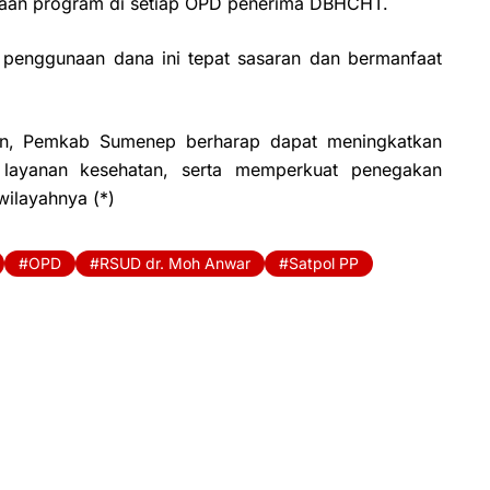
anaan program di setiap OPD penerima DBHCHT.
penggunaan dana ini tepat sasaran dan bermanfaat
kan, Pemkab Sumenep berharap dapat meningkatkan
 layanan kesehatan, serta memperkuat penegakan
wilayahnya (*)
OPD
RSUD dr. Moh Anwar
Satpol PP