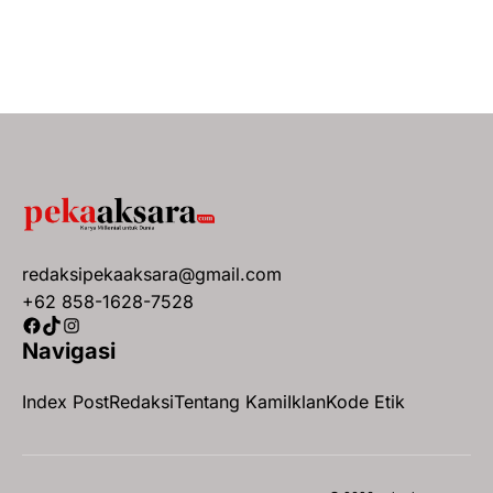
redaksipekaaksara@gmail.com
+62 858-1628-7528
Facebook
TikTok
Instagram
Navigasi
Index Post
Redaksi
Tentang Kami
Iklan
Kode Etik