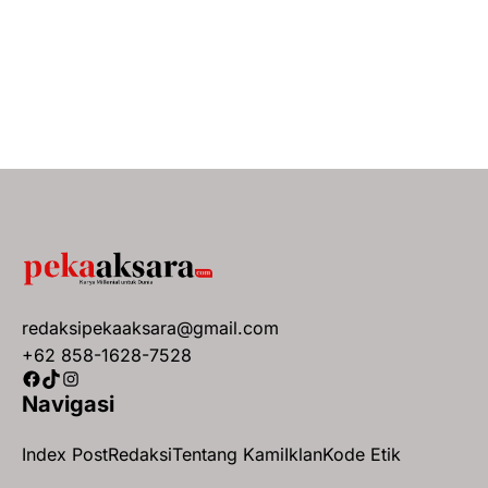
redaksipekaaksara@gmail.com
+62 858-1628-7528
Facebook
TikTok
Instagram
Navigasi
Index Post
Redaksi
Tentang Kami
Iklan
Kode Etik