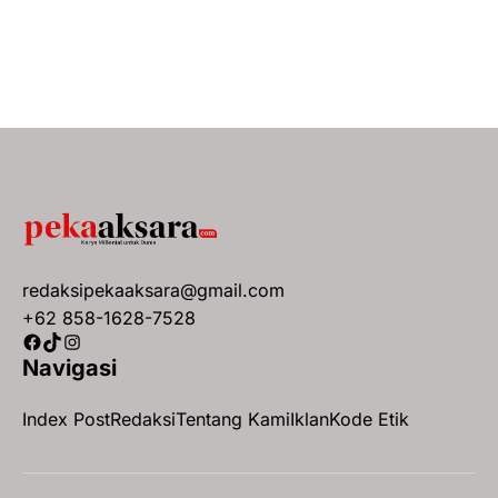
redaksipekaaksara@gmail.com
+62 858-1628-7528
Facebook
TikTok
Instagram
Navigasi
Index Post
Redaksi
Tentang Kami
Iklan
Kode Etik