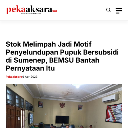
Langsung
ke
isi
Stok Melimpah Jadi Motif
Penyelundupan Pupuk Bersubsidi
di Sumenep, BEMSU Bantah
Pernyataan Itu
Pekaaksara
6 Apr 2023