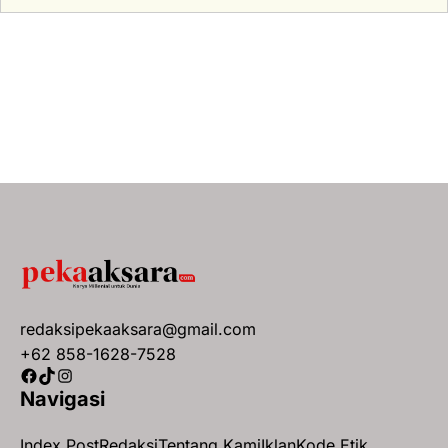
redaksipekaaksara@gmail.com
+62 858-1628-7528
Facebook
TikTok
Instagram
Navigasi
Index Post
Redaksi
Tentang Kami
Iklan
Kode Etik