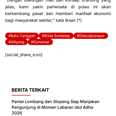
“Dengan dukungan riset dan konsep branding yang
jelas, kami yakin pariwisata di pulau ini akan
berkembang pesat dan memberi manfaat ekonomi
bagi masyarakat sekitar,” kata Iksan (*)
Batu Canggah
Brida Sumenep
Disbudporapar
Giliyang
Sumenep
[social_share_icon]
BERITA TERKAIT
Pantai Lombang dan Slopeng Siap Manjakan
Pengunjung di Momen Lebaran Idul Adha
2026