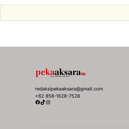
redaksipekaaksara@gmail.com
+62 858-1628-7528
Facebook
TikTok
Instagram