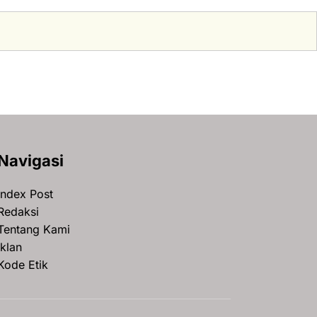
Navigasi
Index Post
Redaksi
Tentang Kami
Iklan
Kode Etik