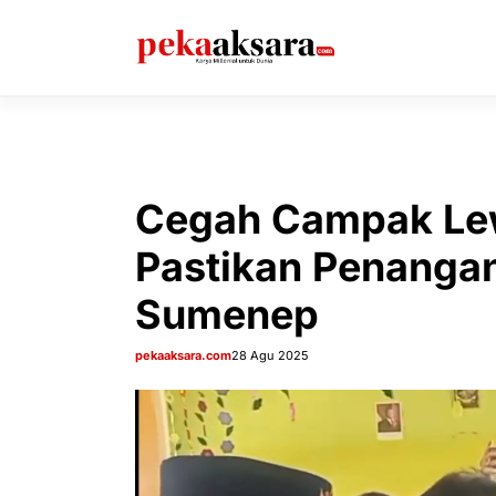
Langsung
ke
isi
Cegah Campak Lew
Pastikan Penanga
Sumenep
pekaaksara.com
28 Agu 2025