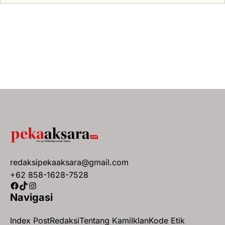
redaksipekaaksara@gmail.com
+62 858-1628-7528
Facebook
TikTok
Instagram
Navigasi
Index Post
Redaksi
Tentang Kami
Iklan
Kode Etik