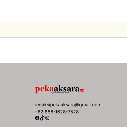
redaksipekaaksara@gmail.com
+62 858-1628-7528
Facebook
TikTok
Instagram