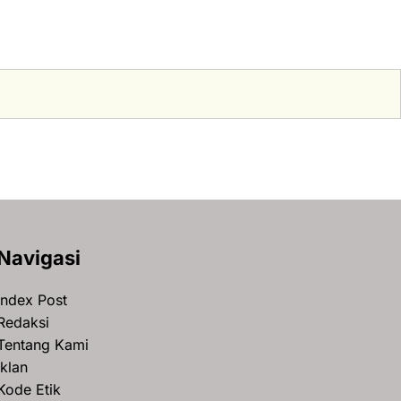
Navigasi
Index Post
Redaksi
Tentang Kami
Iklan
Kode Etik