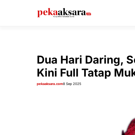
Langsung
ke
isi
Dua Hari Daring, 
Kini Full Tatap Mu
pekaaksara.com
8 Sep 2025