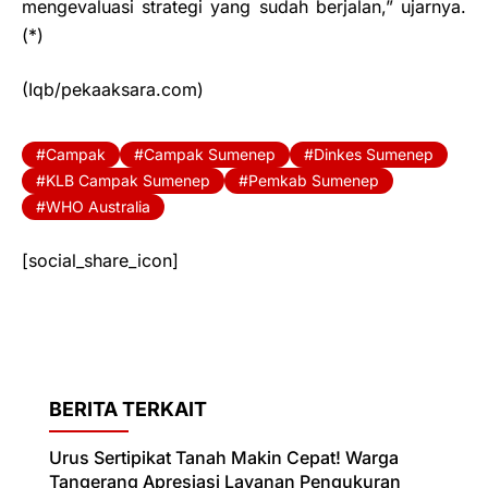
mengevaluasi strategi yang sudah berjalan,” ujarnya.
(*)
(Iqb/pekaaksara.com)
Campak
Campak Sumenep
Dinkes Sumenep
KLB Campak Sumenep
Pemkab Sumenep
WHO Australia
[social_share_icon]
BERITA TERKAIT
Urus Sertipikat Tanah Makin Cepat! Warga
Tangerang Apresiasi Layanan Pengukuran